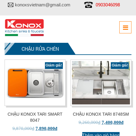
0903046098
konoxsvietnam@gmail.com
CHẬU RỬA CHÉN
Giảm giá!
Giảm giá!
CHẬU KONOX TARI SMART
CHẬU KONOX TARI 8748SM
8047
9,260,000
₫
7,400,000
₫
9,870,000
₫
7,890,000
₫
Thêm vào giỏ hàng