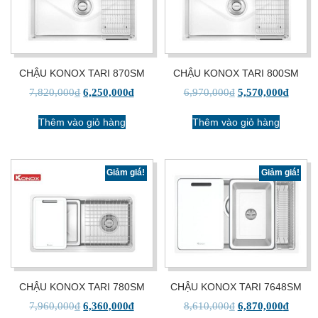
CHẬU KONOX TARI 870SM
CHẬU KONOX TARI 800SM
7,820,000
₫
6,250,000
₫
6,970,000
₫
5,570,000
₫
Thêm vào giỏ hàng
Thêm vào giỏ hàng
Giảm giá!
Giảm giá!
CHẬU KONOX TARI 780SM
CHẬU KONOX TARI 7648SM
7,960,000
₫
6,360,000
₫
8,610,000
₫
6,870,000
₫