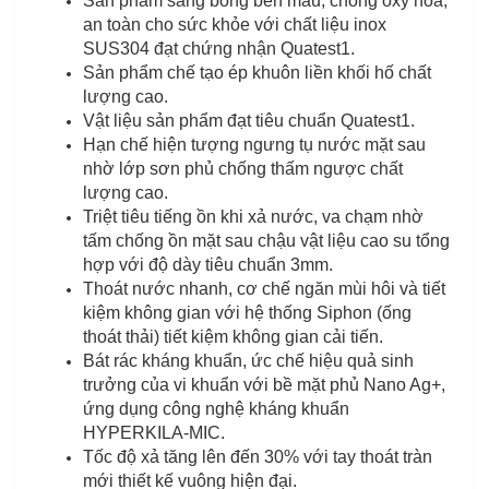
Sản phẩm sáng bóng bền màu, chống oxy hóa,
an toàn cho sức khỏe với chất liệu inox
SUS304 đạt chứng nhận Quatest1.
Sản phẩm chế tạo ép khuôn liền khối hố chất
lượng cao.
Vật liệu sản phẩm đạt tiêu chuẩn Quatest1.
Hạn chế hiện tượng ngưng tụ nước mặt sau
nhờ lớp sơn phủ chống thấm ngược chất
lượng cao.
Triệt tiêu tiếng ồn khi xả nước, va chạm nhờ
tấm chống ồn mặt sau chậu vật liệu cao su tổng
hợp với độ dày tiêu chuẩn 3mm.
Thoát nước nhanh, cơ chế ngăn mùi hôi và tiết
kiệm không gian với hệ thống Siphon (ống
thoát thải) tiết kiệm không gian cải tiến.
Bát rác kháng khuẩn, ức chế hiệu quả sinh
trưởng của vi khuẩn với bề mặt phủ Nano Ag+,
ứng dụng công nghệ kháng khuẩn
HYPERKILA-MIC.
Tốc độ xả tăng lên đến 30% với tay thoát tràn
mới thiết kế vuông hiện đại.