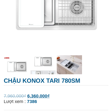
CHẬU KONOX TARI 780SM
7,960,000
₫
6,360,000
₫
Lượt xem :
7386