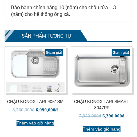
Bảo hành chính hãng 10 (năm) cho chậu rửa – 3
(năm) cho hệ thống ống xả.
SẢN PHẨM TƯƠNG TỰ
Giảm giá!
Giảm giá!
CHẬU KONOX TARI 9051SM
CHẬU KONOX TARI SMART
8047PP
8,760,000
₫
6,990,000
₫
7,980,000
₫
6,390,000
₫
Thêm vào giỏ hàng
Thêm vào giỏ hàng