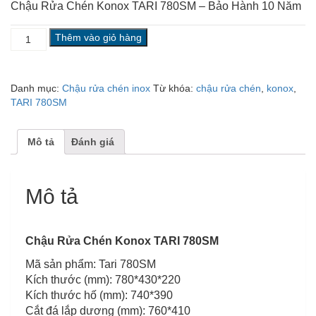
Chậu Rửa Chén Konox TARI 780SM – Bảo Hành 10 Năm
CHẬU
Thêm vào giỏ hàng
KONOX
TARI
780SM
Danh mục:
Chậu rửa chén inox
Từ khóa:
chậu rửa chén
,
konox
,
số
TARI 780SM
lượng
Mô tả
Đánh giá
Mô tả
Chậu Rửa Chén Konox TARI 780SM
Mã sản phẩm: Tari 780SM
Kích thước (mm): 780*430*220
Kích thước hố (mm): 740*390
Cắt đá lắp dương (mm): 760*410