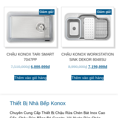
Giảm giá!
Giảm giá!
CHẬU KONOX TARI SMART
CHẬU KONOX WORKSTATION
7047PP
SINK DEKOR 8048SU
7,510,000
₫
6,000,000
₫
8,990,000
₫
7,190,000
₫
Thêm vào giỏ hàng
Thêm vào giỏ hàng
Thiết Bị Nhà Bếp Konox
Chuyên Cung Cấp Thiết Bị Chậu Rửa Chén Bát Inox Cao
Cấp, Chậu Rửa Bằng Đá Granite, Vòi Nước Rửa Chén