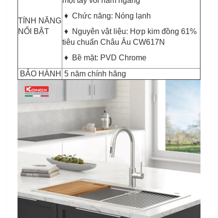
một tay vòi nằm ngang
♦ Chức năng: Nóng lạnh
TÍNH NĂNG
NỔI BẬT
♦ Nguyên vật liệu: Hợp kim đồng 61%
tiêu chuẩn Châu Âu CW617N
♦ Bề mặt: PVD Chrome
BẢO HÀNH
5 năm chính hãng