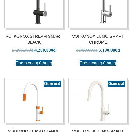
VÒI KONOX STREAM SMART
VÒI KONOX LUMO SMART
BLACK
CHROME
5,260,000
₫
4,200,000
₫
3,980,000
₫
3,190,000
₫
Thêm vào giỏ hàng
Thêm vào giỏ hàng
Giảm giá!
Giảm giá!
VÒI KONOX LASI ORANGE
VÒI KONOX RENO SMART