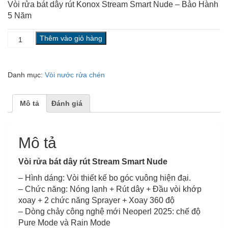
Vòi rửa bát dây rút Konox Stream Smart Nude – Bảo Hành
5 Năm
VÒI
Thêm vào giỏ hàng
KONOX
STREAM
SMART
Danh mục:
Vòi nước rửa chén
NUDE
số
lượng
Mô tả
Đánh giá
Mô tả
Vòi rửa bát dây rút Stream Smart Nude
– Hình dáng: Vòi thiết kế bo góc vuông hiện đại.
– Chức năng: Nóng lạnh + Rút dây + Đầu vòi khớp
xoay + 2 chức năng Sprayer + Xoay 360 độ
– Dòng chảy công nghệ mới Neoperl 2025: chế độ
Pure Mode và Rain Mode