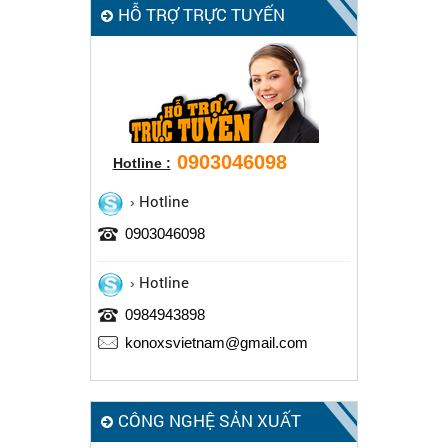
HỖ TRỢ TRỰC TUYẾN
0903046098
Hotline :
Hotline
0903046098
Hotline
0984943898
konoxsvietnam@gmail.com
CÔNG NGHỆ SẢN XUẤT