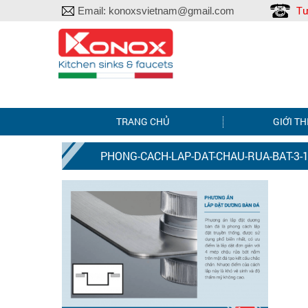
Tư
Email:
konoxsvietnam@gmail.com
TRANG CHỦ
GIỚI TH
PHONG-CACH-LAP-DAT-CHAU-RUA-BAT-3-