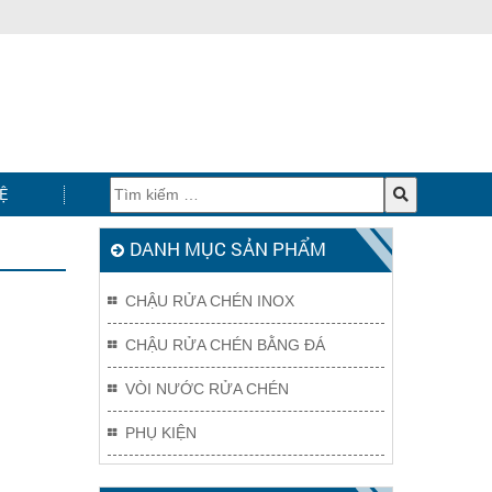
Ệ
DANH MỤC SẢN PHẨM
CHẬU RỬA CHÉN INOX
CHẬU RỬA CHÉN BẰNG ĐÁ
VÒI NƯỚC RỬA CHÉN
PHỤ KIỆN