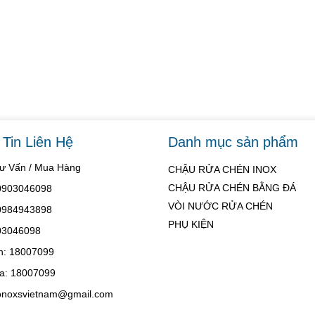
Tin Liên Hệ
Danh mục sản phẩm
Tư Vấn / Mua Hàng
CHẬU RỬA CHÉN INOX
CHẬU RỬA CHÉN BẰNG ĐÁ
 0903046098
VÒI NƯỚC RỬA CHÉN
 0984943898
PHỤ KIỆN
03046098
h: 18007099
a: 18007099
konoxsvietnam@gmail.com