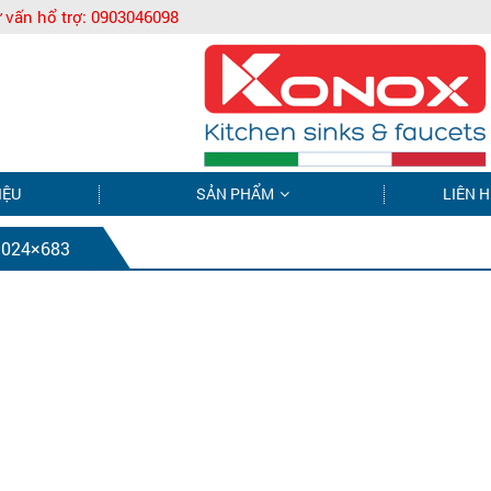
 vấn hổ trợ:
0903046098
IỆU
SẢN PHẨM
LIÊN H
1024×683