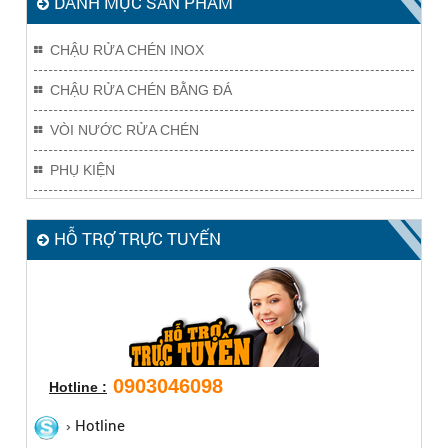
DANH MỤC SẢN PHẨM
CHẬU RỬA CHÉN INOX
CHẬU RỬA CHÉN BẰNG ĐÁ
VÒI NƯỚC RỬA CHÉN
PHỤ KIỆN
HỖ TRỢ TRỰC TUYẾN
0903046098
Hotline :
Hotline