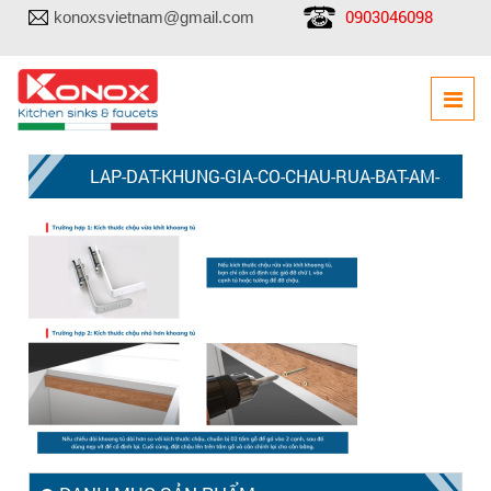
0903046098
konoxsvietnam@gmail.com
LAP-DAT-KHUNG-GIA-CO-CHAU-RUA-BAT-AM-
BAN-DA-1024×768