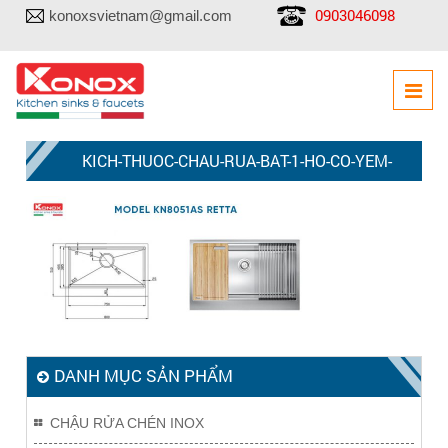
0903046098
konoxsvietnam@gmail.com
KICH-THUOC-CHAU-RUA-BAT-1-HO-CO-YEM-
KN8051AS-RETTA
DANH MỤC SẢN PHẨM
CHẬU RỬA CHÉN INOX