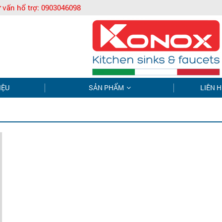
 vấn hổ trợ:
0903046098
IỆU
SẢN PHẨM
LIÊN H