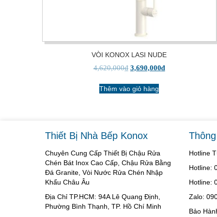
VÒI KONOX LASI NUDE
4,620,000
₫
3,690,000
₫
Thêm vào giỏ hàng
Thiết Bị Nhà Bếp Konox
Thông 
Chuyên Cung Cấp Thiết Bị Chậu Rửa
Hotline 
Chén Bát Inox Cao Cấp, Chậu Rửa Bằng
Hotline:
Đá Granite, Vòi Nước Rửa Chén Nhập
Khẩu Châu Âu
Hotline:
Địa Chỉ TP.HCM: 94A Lê Quang Định,
Zalo: 09
Phường Bình Thạnh, TP. Hồ Chí Minh
Bảo Hàn