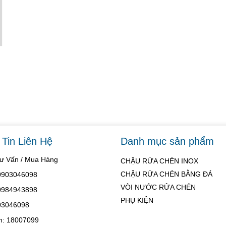
Tin Liên Hệ
Danh mục sản phẩm
Tư Vấn / Mua Hàng
CHẬU RỬA CHÉN INOX
CHẬU RỬA CHÉN BẰNG ĐÁ
 0903046098
VÒI NƯỚC RỬA CHÉN
 0984943898
PHỤ KIỆN
03046098
h: 18007099