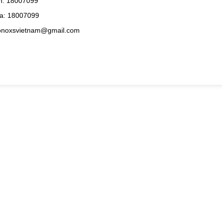
h: 18007099
a: 18007099
konoxsvietnam@gmail.com