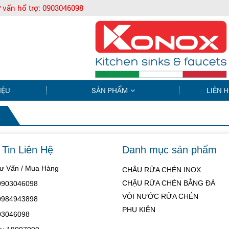
 vấn hổ trợ:
0903046098
IỆU
SẢN PHẨM
LIÊN H
Tin Liên Hệ
Danh mục sản phẩm
Tư Vấn / Mua Hàng
CHẬU RỬA CHÉN INOX
CHẬU RỬA CHÉN BẰNG ĐÁ
 0903046098
VÒI NƯỚC RỬA CHÉN
 0984943898
PHỤ KIỆN
03046098