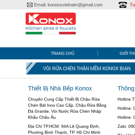
Tư
Email:
konoxsvietnam@gmail.com
TRANG CHỦ
GIỚI TH
VÒI RỬA CHÉN THÂN MỀM KONOX BIAN
Thiết Bị Nhà Bếp Konox
Thông 
Chuyên Cung Cấp Thiết Bị Chậu Rửa
Hotline 
Chén Bát Inox Cao Cấp, Chậu Rửa Bằng
Hotline:
Đá Granite, Vòi Nước Rửa Chén Nhập
Khẩu Châu Âu
Hotline:
Địa Chỉ TP.HCM: 94A Lê Quang Định,
Zalo: 09
Phường Bình Thạnh, TP. Hồ Chí Minh