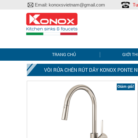
Tư
Email:
konoxsvietnam@gmail.com
TRANG CHỦ
GIỚI TH
VÒI RỬA CHÉN RÚT DÂY KONOX PONTE N
Giảm giá!