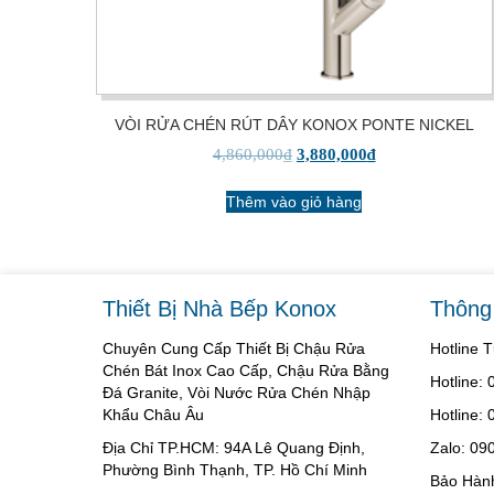
VÒI RỬA CHÉN RÚT DÂY KONOX PONTE NICKEL
4,860,000
₫
3,880,000
₫
Thêm vào giỏ hàng
Thiết Bị Nhà Bếp Konox
Thông 
Chuyên Cung Cấp Thiết Bị Chậu Rửa
Hotline 
Chén Bát Inox Cao Cấp, Chậu Rửa Bằng
Hotline:
Đá Granite, Vòi Nước Rửa Chén Nhập
Khẩu Châu Âu
Hotline:
Địa Chỉ TP.HCM: 94A Lê Quang Định,
Zalo: 09
Phường Bình Thạnh, TP. Hồ Chí Minh
Bảo Hàn