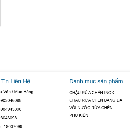
Tin Liên Hệ
Danh mục sản phẩm
Tư Vấn / Mua Hàng
CHẬU RỬA CHÉN INOX
CHẬU RỬA CHÉN BẰNG ĐÁ
 0903046098
VÒI NƯỚC RỬA CHÉN
 0984943898
PHỤ KIỆN
03046098
h: 18007099