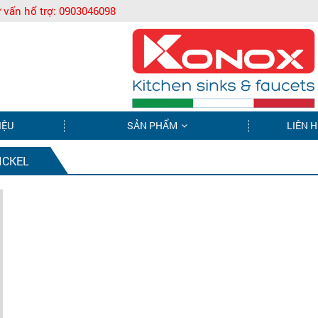
 vấn hổ trợ:
0903046098
IỆU
SẢN PHẨM
LIÊN H
ICKEL