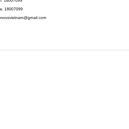
h: 18007099
a: 18007099
konoxsvietnam@gmail.com