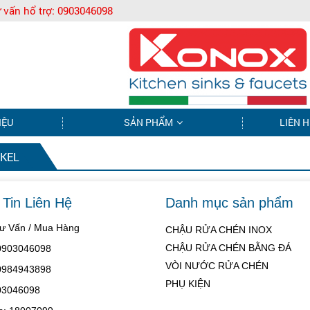
 vấn hổ trợ:
0903046098
IỆU
SẢN PHẨM
LIÊN H
CKEL
Tin Liên Hệ
Danh mục sản phẩm
Tư Vấn / Mua Hàng
CHẬU RỬA CHÉN INOX
CHẬU RỬA CHÉN BẰNG ĐÁ
 0903046098
VÒI NƯỚC RỬA CHÉN
 0984943898
PHỤ KIỆN
03046098