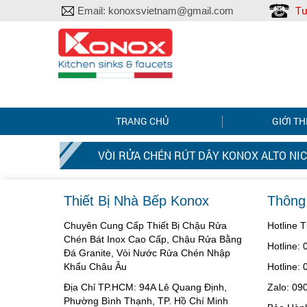
Tư
Email:
konoxsvietnam@gmail.com
TRANG CHỦ
GIỚI TH
VÒI RỬA CHÉN RÚT DÂY KONOX ALTO NI
Thiết Bị Nhà Bếp Konox
Thông 
Chuyên Cung Cấp Thiết Bị Chậu Rửa
Hotline 
Chén Bát Inox Cao Cấp, Chậu Rửa Bằng
Hotline:
Đá Granite, Vòi Nước Rửa Chén Nhập
Khẩu Châu Âu
Hotline:
Địa Chỉ TP.HCM: 94A Lê Quang Định,
Zalo: 09
Phường Bình Thạnh, TP. Hồ Chí Minh