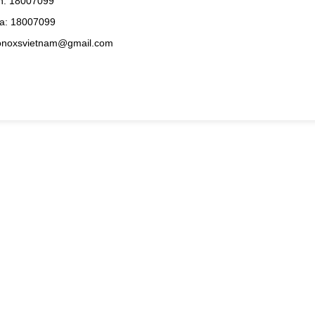
h: 18007099
a: 18007099
konoxsvietnam@gmail.com