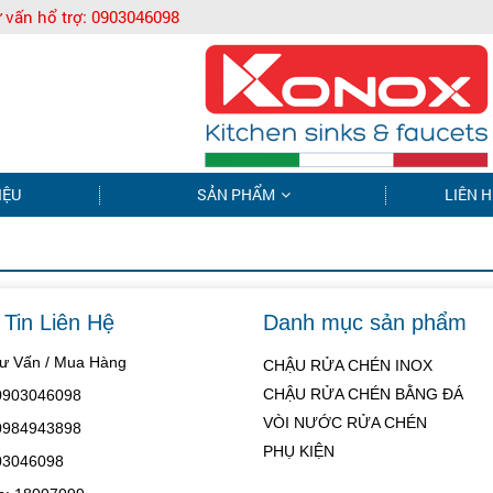
 vấn hổ trợ:
0903046098
IỆU
SẢN PHẨM
LIÊN H
Tin Liên Hệ
Danh mục sản phẩm
Tư Vấn / Mua Hàng
CHẬU RỬA CHÉN INOX
CHẬU RỬA CHÉN BẰNG ĐÁ
 0903046098
VÒI NƯỚC RỬA CHÉN
 0984943898
PHỤ KIỆN
03046098