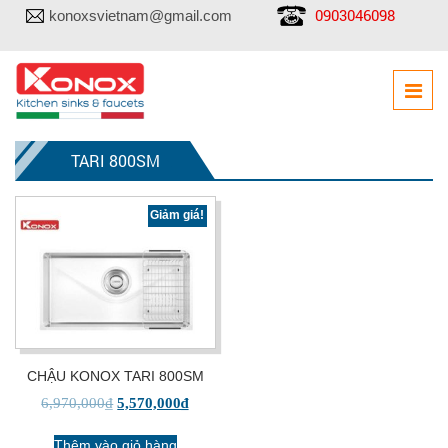
0903046098
konoxsvietnam@gmail.com
TARI 800SM
Giảm giá!
CHẬU KONOX TARI 800SM
6,970,000
₫
5,570,000
₫
Thêm vào giỏ hàng