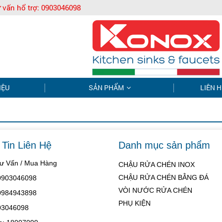
 vấn hổ trợ:
0903046098
IỆU
SẢN PHẨM
LIÊN H
Tin Liên Hệ
Danh mục sản phẩm
Tư Vấn / Mua Hàng
CHẬU RỬA CHÉN INOX
CHẬU RỬA CHÉN BẰNG ĐÁ
 0903046098
VÒI NƯỚC RỬA CHÉN
 0984943898
PHỤ KIỆN
03046098