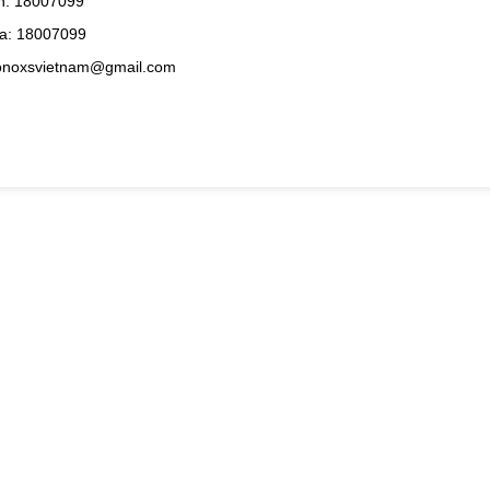
h: 18007099
a: 18007099
konoxsvietnam@gmail.com