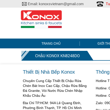
Tư
Email:
konoxsvietnam@gmail.com
TRANG CHỦ
GIỚI TH
CHẬU KONOX KN8248DO
Thiết Bị Nhà Bếp Konox
Thông 
Chuyên Cung Cấp Thiết Bị Chậu Rửa
Hotline 
Chén Bát Inox Cao Cấp, Chậu Rửa Bằng
Hotline:
Đá Granite, Vòi Nước Rửa Chén Nhập
Khẩu Châu Âu
Hotline:
Địa Chỉ TP.HCM: 94A Lê Quang Định,
Zalo: 09
Phường Bình Thạnh, TP. Hồ Chí Minh