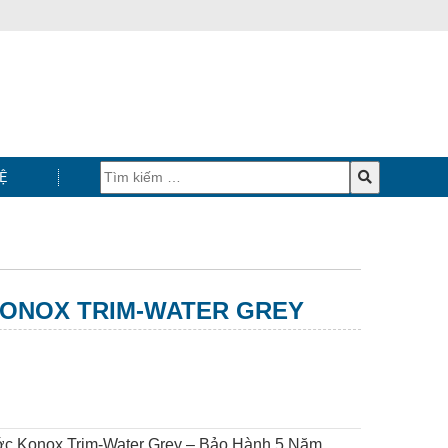
Ệ
KONOX TRIM-WATER GREY
HOVER
c Konox Trim-Water Grey – Bảo Hành 5 Năm