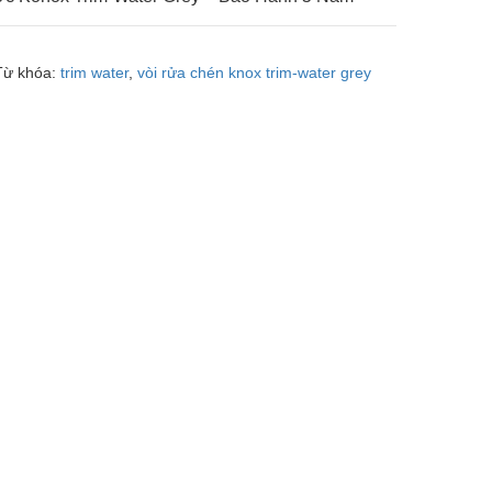
Từ khóa:
trim water
,
vòi rửa chén knox trim-water grey