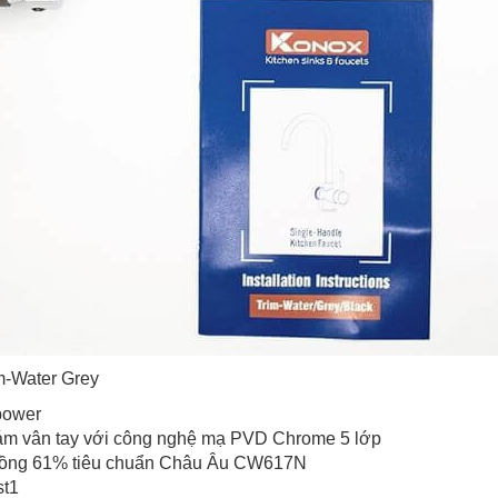
m-Water Grey
power
ám vân tay với công nghệ mạ PVD Chrome 5 lớp
 Đồng 61% tiêu chuẩn Châu Âu CW617N
st1