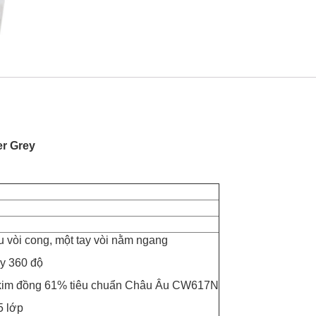
er Grey
ầu vòi cong, một tay vòi nằm ngang
y 360 độ
 kim đồng 61% tiêu chuẩn Châu Âu CW617N
5 lớp