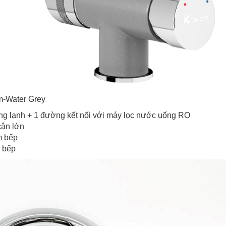
m-Water Grey
ng lạnh + 1 đường kết nối với máy lọc nước uống RO
cận lớn
m bếp
n bếp