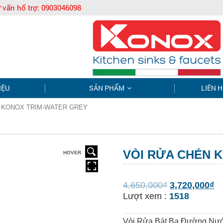
 vấn hổ trợ:
0903046098
IỆU
SẢN PHẨM
LIÊN H
N KONOX TRIM-WATER GREY
VÒI RỬA CHÉN 
HOVER
4,650,000
₫
3,720,000
₫
Lượt xem :
1518
Vòi Rửa Bát Ba Đường Nướ