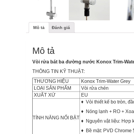
Mô tả
Đánh giá
Mô tả
Vòi rửa bát ba đường nước Konox Trim-Wat
THÔNG TIN KỸ THUẬT:
THƯƠNG HIỆU
Konox Trim-Water Grey
LOẠI SẢN PHẨM
Vòi rửa chén
XUẤT XỨ
EU
♦ Vòi thiết kế bo tròn, đ
♦ Nóng lạnh + RO + Xoa
TÍNH NĂNG NỔI BẬT
♦ Nguyên vật liệu: Hợp
♦ Bề mặt: PVD Chrome 