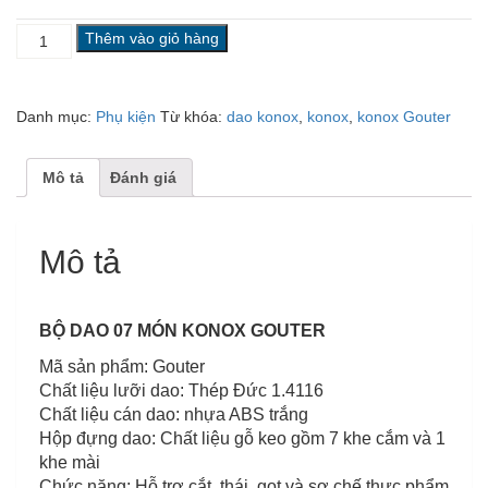
BỘ
Thêm vào giỏ hàng
DAO
07
MÓN
Danh mục:
Phụ kiện
Từ khóa:
dao konox
,
konox
,
konox Gouter
KONOX
GOUTER
số
Mô tả
Đánh giá
lượng
Mô tả
BỘ DAO 07 MÓN KONOX GOUTER
Mã sản phẩm: Gouter
Chất liệu lưỡi dao: Thép Đức 1.4116
Chất liệu cán dao: nhựa ABS trắng
Hộp đựng dao: Chất liệu gỗ keo gồm 7 khe cắm và 1
khe mài
Chức năng: Hỗ trợ cắt, thái, gọt và sơ chế thực phẩm