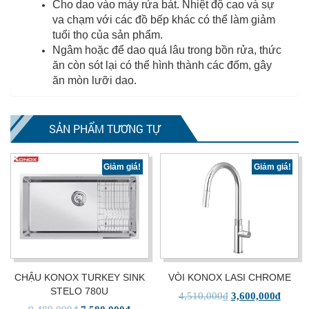
Cho dao vào máy rửa bát. Nhiệt độ cao và sự
va chạm với các đồ bếp khác có thể làm giảm
tuổi thọ của sản phẩm.
Ngâm hoặc để dao quá lâu trong bồn rửa, thức
ăn còn sót lại có thể hình thành các đốm, gây
ăn mòn lưỡi dao.
SẢN PHẨM TƯƠNG TỰ
Giảm giá!
Giảm giá!
CHẬU KONOX TURKEY SINK
VÒI KONOX LASI CHROME
STELO 780U
4,510,000
₫
3,600,000
₫