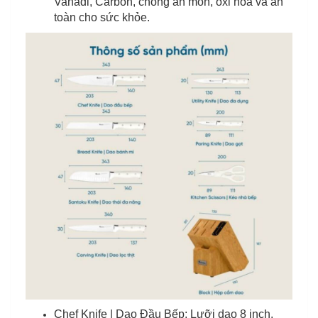
Vanadi, Carbon, chống ăn mòn, oxi hóa và an
toàn cho sức khỏe.
Chef Knife | Dao Đầu Bếp: Lưỡi dao 8 inch,