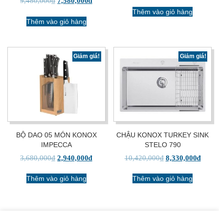
9,480,000
₫
7,580,000
₫
Thêm vào giỏ hàng
Thêm vào giỏ hàng
Giảm giá!
Giảm giá!
BỘ DAO 05 MÓN KONOX
CHẬU KONOX TURKEY SINK
IMPECCA
STELO 790
3,680,000
₫
2,940,000
₫
10,420,000
₫
8,330,000
₫
Thêm vào giỏ hàng
Thêm vào giỏ hàng