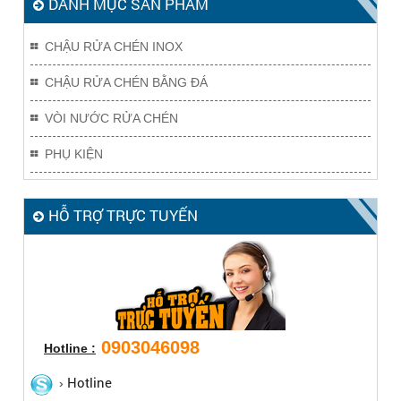
DANH MỤC SẢN PHẨM
CHẬU RỬA CHÉN INOX
CHẬU RỬA CHÉN BẰNG ĐÁ
VÒI NƯỚC RỬA CHÉN
PHỤ KIỆN
HỖ TRỢ TRỰC TUYẾN
0903046098
Hotline :
Hotline