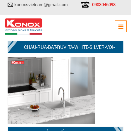
0903046098
konoxsvietnam@gmail.com
CHAU-RUA-BAT-RUVITA-WHITE-SILVER-VOI-
RUA-BAT-PONTE-CHROME-22-1024×777