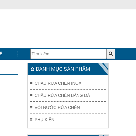
Ệ
DANH MỤC SẢN PHẨM
CHẬU RỬA CHÉN INOX
CHẬU RỬA CHÉN BẰNG ĐÁ
VÒI NƯỚC RỬA CHÉN
PHỤ KIỆN