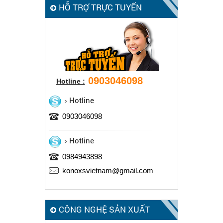
HỖ TRỢ TRỰC TUYẾN
0903046098
Hotline :
Hotline
0903046098
Hotline
0984943898
konoxsvietnam@gmail.com
CÔNG NGHỆ SẢN XUẤT