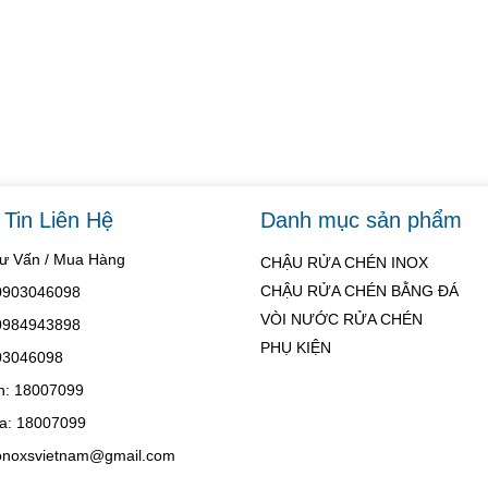
Tin Liên Hệ
Danh mục sản phẩm
Tư Vấn / Mua Hàng
CHẬU RỬA CHÉN INOX
CHẬU RỬA CHÉN BẰNG ĐÁ
 0903046098
VÒI NƯỚC RỬA CHÉN
 0984943898
PHỤ KIỆN
03046098
h: 18007099
a: 18007099
konoxsvietnam@gmail.com