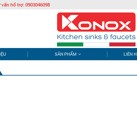
 vấn hổ trợ:
0903046098
IỆU
SẢN PHẨM
LIÊN H