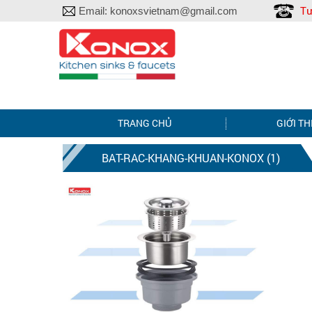
Tư
Email:
konoxsvietnam@gmail.com
TRANG CHỦ
GIỚI TH
BAT-RAC-KHANG-KHUAN-KONOX (1)