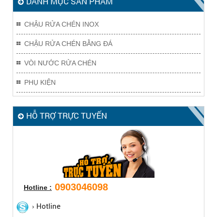
DANH MỤC SẢN PHẨM
CHẬU RỬA CHÉN INOX
CHẬU RỬA CHÉN BẰNG ĐÁ
VÒI NƯỚC RỬA CHÉN
PHỤ KIỆN
HỖ TRỢ TRỰC TUYẾN
0903046098
Hotline :
Hotline