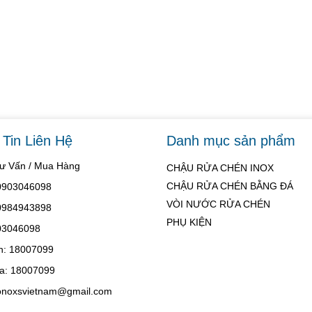
Tin Liên Hệ
Danh mục sản phẩm
Tư Vấn / Mua Hàng
CHẬU RỬA CHÉN INOX
CHẬU RỬA CHÉN BẰNG ĐÁ
 0903046098
VÒI NƯỚC RỬA CHÉN
 0984943898
PHỤ KIỆN
03046098
h: 18007099
a: 18007099
konoxsvietnam@gmail.com