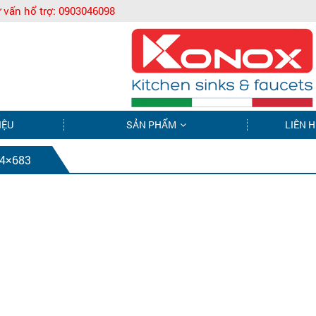
 vấn hổ trợ:
0903046098
IỆU
SẢN PHẨM
LIÊN H
4×683