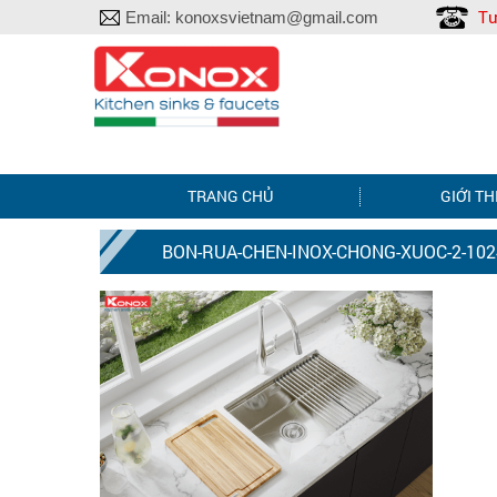
Tư
Email:
konoxsvietnam@gmail.com
TRANG CHỦ
GIỚI TH
BON-RUA-CHEN-INOX-CHONG-XUOC-2-102