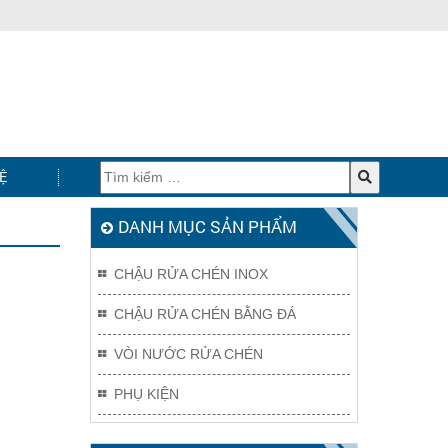
Ệ
DANH MỤC SẢN PHẨM
CHẬU RỬA CHÉN INOX
CHẬU RỬA CHÉN BẰNG ĐÁ
VÒI NƯỚC RỬA CHÉN
PHỤ KIỆN