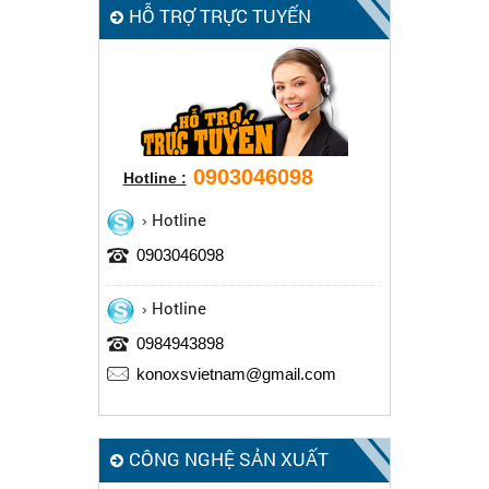
HỖ TRỢ TRỰC TUYẾN
0903046098
Hotline :
Hotline
0903046098
Hotline
0984943898
konoxsvietnam@gmail.com
CÔNG NGHỆ SẢN XUẤT