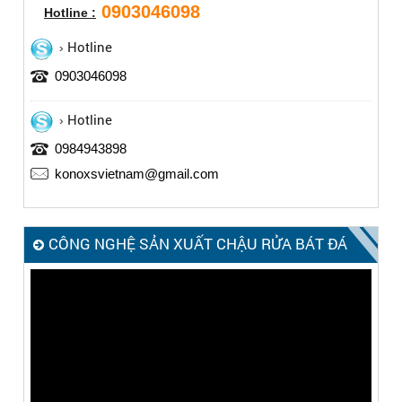
0903046098
Hotline :
Hotline
0903046098
Hotline
0984943898
konoxsvietnam@gmail.com
CÔNG NGHỆ SẢN XUẤT CHẬU RỬA BÁT ĐÁ
KONOX – MADE IN ITALY
Trình
chơi
Video