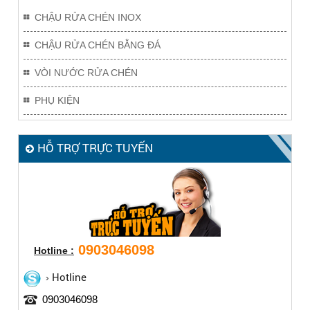
CHẬU RỬA CHÉN INOX
CHẬU RỬA CHÉN BẰNG ĐÁ
VÒI NƯỚC RỬA CHÉN
PHỤ KIỆN
HỖ TRỢ TRỰC TUYẾN
0903046098
Hotline :
Hotline
0903046098