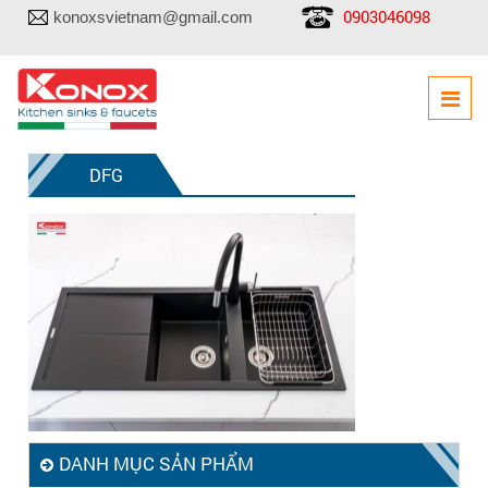
0903046098
konoxsvietnam@gmail.com
DFG
DANH MỤC SẢN PHẨM