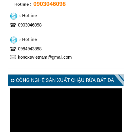
0903046098
Hotline :
Hotline
0903046098
Hotline
0984943898
konoxsvietnam@gmail.com
CÔNG NGHỆ SẢN XUẤT CHẬU RỬA BÁT ĐÁ
KONOX – MADE IN ITALY
Trình
chơi
Video