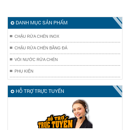
DANH MỤC SẢN PHẨM
CHẬU RỬA CHÉN INOX
CHẬU RỬA CHÉN BẰNG ĐÁ
VÒI NƯỚC RỬA CHÉN
PHỤ KIỆN
HỖ TRỢ TRỰC TUYẾN