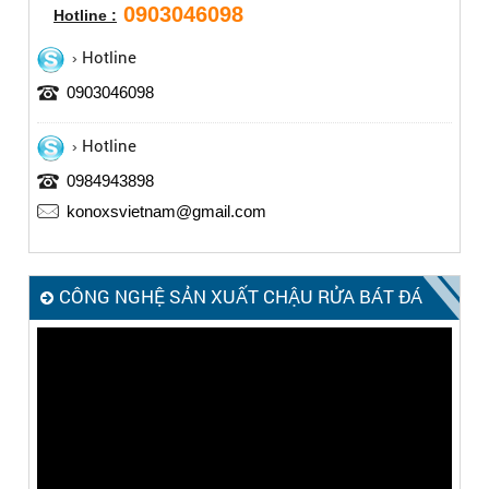
0903046098
Hotline :
Hotline
0903046098
Hotline
0984943898
konoxsvietnam@gmail.com
CÔNG NGHỆ SẢN XUẤT CHẬU RỬA BÁT ĐÁ
KONOX – MADE IN ITALY
Trình
chơi
Video