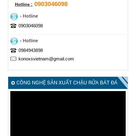
0903046098
Hotline :
Hotline
0903046098
Hotline
0984943898
konoxsvietnam@gmail.com
CÔNG NGHỆ SẢN XUẤT CHẬU RỬA BÁT ĐÁ
KONOX – MADE IN ITALY
Trình
chơi
Video