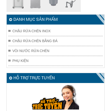
DANH MỤC SẢN PHẨM
CHẬU RỬA CHÉN INOX
CHẬU RỬA CHÉN BẰNG ĐÁ
VÒI NƯỚC RỬA CHÉN
PHỤ KIỆN
HỖ TRỢ TRỰC TUYẾN