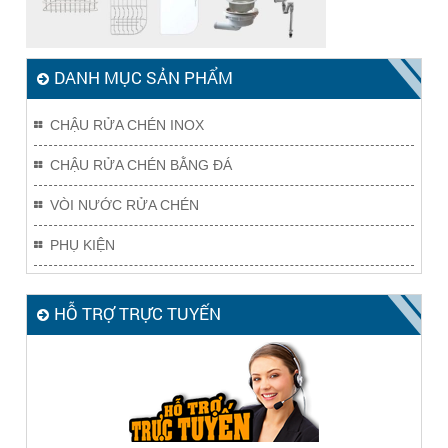
DANH MỤC SẢN PHẨM
CHẬU RỬA CHÉN INOX
CHẬU RỬA CHÉN BẰNG ĐÁ
VÒI NƯỚC RỬA CHÉN
PHỤ KIỆN
HỖ TRỢ TRỰC TUYẾN