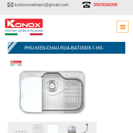
0903046098
konoxsvietnam@gmail.com
PHU-KIEN-CHAU-RUA-BAT-INOX-1-HO-
CHONG-XUOC-KONOX-TARI-7851SR-800×800