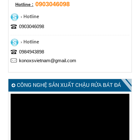
0903046098
Hotline :
Hotline
0903046098
Hotline
0984943898
konoxsvietnam@gmail.com
CÔNG NGHỆ SẢN XUẤT CHẬU RỬA BÁT ĐÁ
KONOX – MADE IN ITALY
Trình
chơi
Video