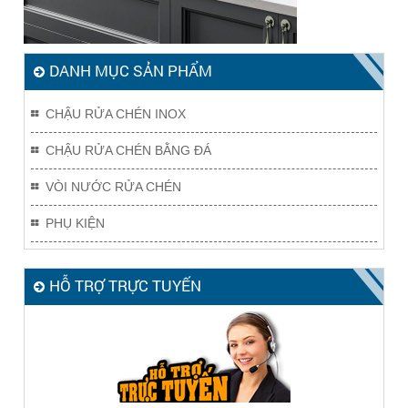
DANH MỤC SẢN PHẨM
CHẬU RỬA CHÉN INOX
CHẬU RỬA CHÉN BẰNG ĐÁ
VÒI NƯỚC RỬA CHÉN
PHỤ KIỆN
HỖ TRỢ TRỰC TUYẾN