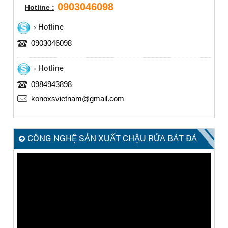
0903046098
Hotline :
Hotline
0903046098
Hotline
0984943898
konoxsvietnam@gmail.com
CÔNG NGHỆ SẢN XUẤT CHẬU RỬA BÁT ĐÁ
KONOX – MADE IN ITALY
Trình
chơi
Video