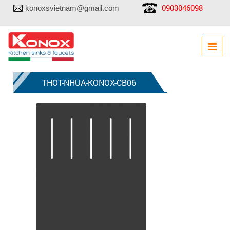
0903046098
konoxsvietnam@gmail.com
THOT-NHUA-KONOX-CB06