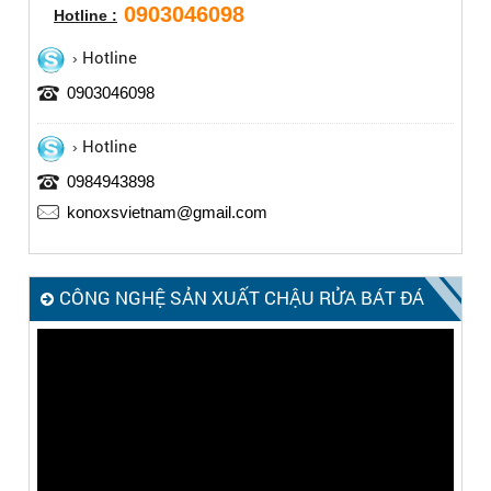
0903046098
Hotline :
Hotline
0903046098
Hotline
0984943898
konoxsvietnam@gmail.com
CÔNG NGHỆ SẢN XUẤT CHẬU RỬA BÁT ĐÁ
KONOX – MADE IN ITALY
Trình
chơi
Video