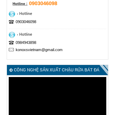
0903046098
Hotline :
Hotline
0903046098
Hotline
0984943898
konoxsvietnam@gmail.com
CÔNG NGHỆ SẢN XUẤT CHẬU RỬA BÁT ĐÁ
KONOX – MADE IN ITALY
Trình
chơi
Video