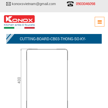
0903046098
konoxsvietnam@gmail.com
CUTTING-BOARD-CB03-THONG-SO-KY-
THUAT