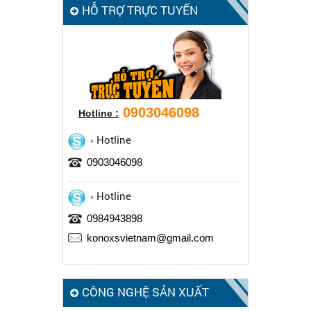
HỖ TRỢ TRỰC TUYẾN
0903046098
Hotline :
Hotline
0903046098
Hotline
0984943898
konoxsvietnam@gmail.com
CÔNG NGHỆ SẢN XUẤT