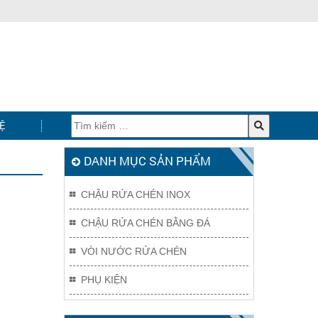
Ệ
DANH MỤC SẢN PHẨM
CHẬU RỬA CHÉN INOX
CHẬU RỬA CHÉN BẰNG ĐÁ
VÒI NƯỚC RỬA CHÉN
PHỤ KIỆN