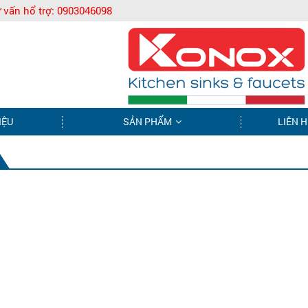
 vấn hổ trợ:
0903046098
IỆU
SẢN PHẨM
LIÊN H