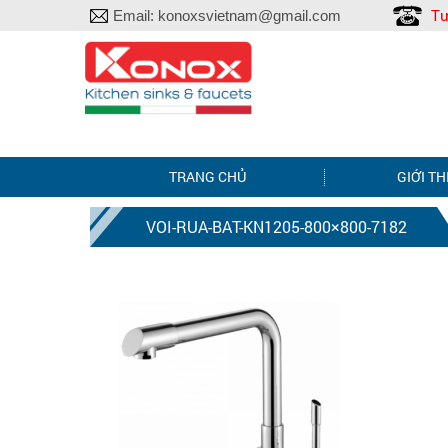
Tư
Email:
konoxsvietnam@gmail.com
TRANG CHỦ
GIỚI TH
VOI-RUA-BAT-KN1205-800×800-7182