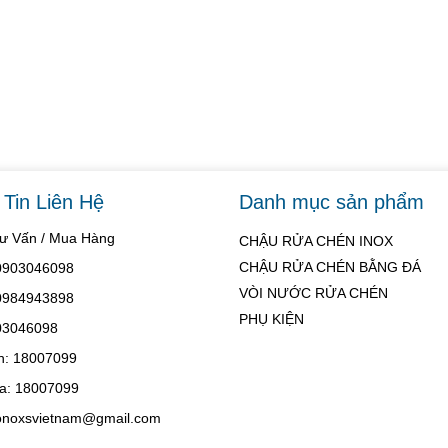
Tin Liên Hệ
Danh mục sản phẩm
Tư Vấn / Mua Hàng
CHẬU RỬA CHÉN INOX
CHẬU RỬA CHÉN BẰNG ĐÁ
 0903046098
VÒI NƯỚC RỬA CHÉN
 0984943898
PHỤ KIỆN
03046098
h: 18007099
a: 18007099
konoxsvietnam@gmail.com