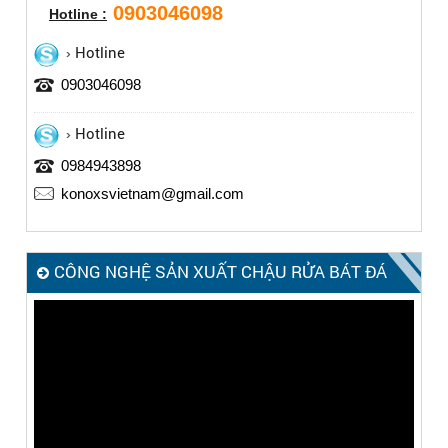
0903046098
Hotline :
Hotline
0903046098
Hotline
0984943898
konoxsvietnam@gmail.com
CÔNG NGHỆ SẢN XUẤT CHẬU RỬA BÁT ĐÁ
KONOX – MADE IN ITALY
Trình
chơi
Video