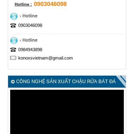
0903046098
Hotline :
Hotline
0903046098
Hotline
0984943898
konoxsvietnam@gmail.com
CÔNG NGHỆ SẢN XUẤT CHẬU RỬA BÁT ĐÁ
KONOX – MADE IN ITALY
Trình
chơi
Video