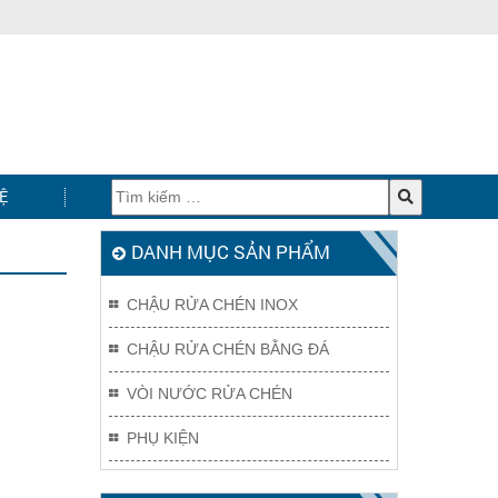
Ệ
DANH MỤC SẢN PHẨM
CHẬU RỬA CHÉN INOX
CHẬU RỬA CHÉN BẰNG ĐÁ
VÒI NƯỚC RỬA CHÉN
PHỤ KIỆN