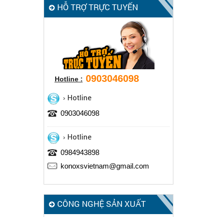
HỖ TRỢ TRỰC TUYẾN
0903046098
Hotline :
Hotline
0903046098
Hotline
0984943898
konoxsvietnam@gmail.com
CÔNG NGHỆ SẢN XUẤT