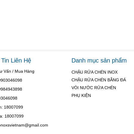
Tin Liên Hệ
Danh mục sản phẩm
Tư Vấn / Mua Hàng
CHẬU RỬA CHÉN INOX
CHẬU RỬA CHÉN BẰNG ĐÁ
 0903046098
VÒI NƯỚC RỬA CHÉN
 0984943898
PHỤ KIỆN
03046098
h: 18007099
a: 18007099
konoxsvietnam@gmail.com