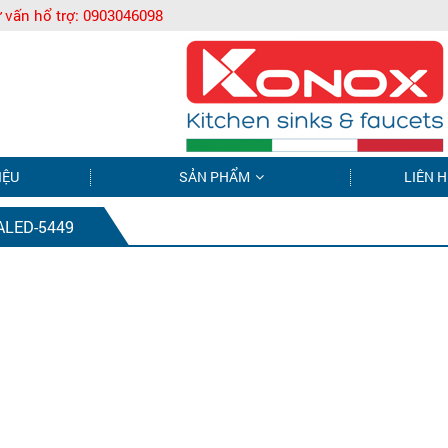
 vấn hổ trợ:
0903046098
IỆU
SẢN PHẨM
LIÊN H
LED-5449