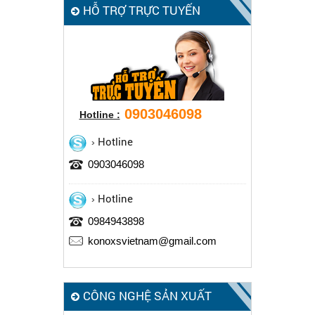
HỖ TRỢ TRỰC TUYẾN
0903046098
Hotline :
Hotline
0903046098
Hotline
0984943898
konoxsvietnam@gmail.com
CÔNG NGHỆ SẢN XUẤT