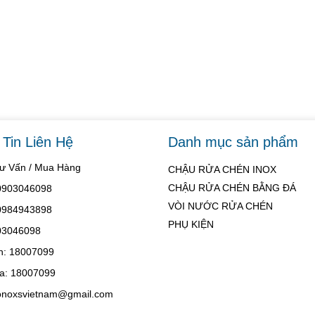
Tin Liên Hệ
Danh mục sản phẩm
Tư Vấn / Mua Hàng
CHẬU RỬA CHÉN INOX
CHẬU RỬA CHÉN BẰNG ĐÁ
 0903046098
VÒI NƯỚC RỬA CHÉN
 0984943898
PHỤ KIỆN
03046098
h: 18007099
a: 18007099
konoxsvietnam@gmail.com