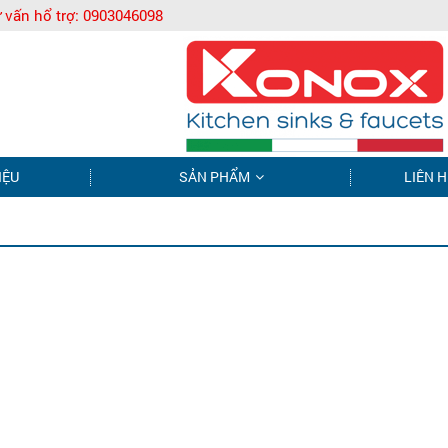
 vấn hổ trợ:
0903046098
IỆU
SẢN PHẨM
LIÊN H