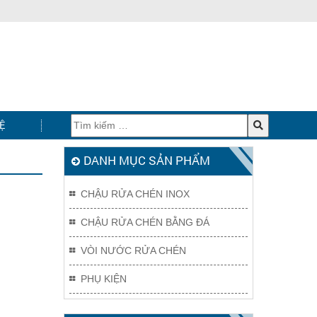
Ệ
DANH MỤC SẢN PHẨM
CHẬU RỬA CHÉN INOX
CHẬU RỬA CHÉN BẰNG ĐÁ
VÒI NƯỚC RỬA CHÉN
PHỤ KIỆN