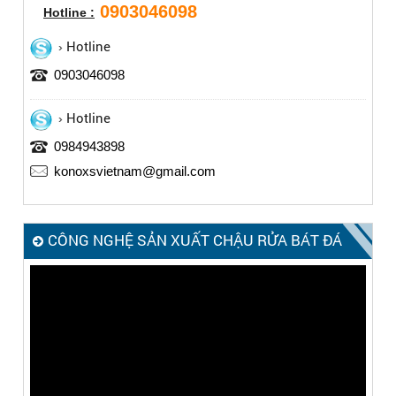
0903046098
Hotline :
Hotline
0903046098
Hotline
0984943898
konoxsvietnam@gmail.com
CÔNG NGHỆ SẢN XUẤT CHẬU RỬA BÁT ĐÁ
KONOX – MADE IN ITALY
Trình
chơi
Video